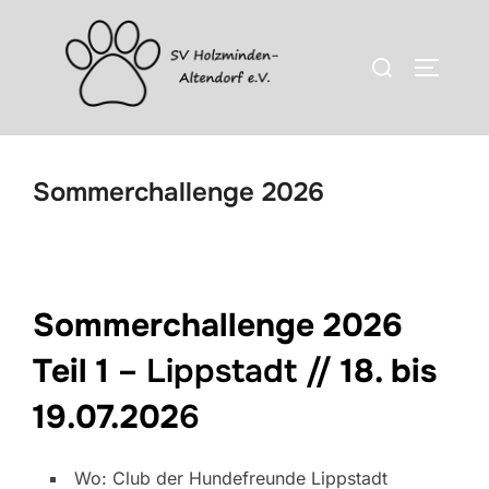
Zum
Inhalt
Suchen
SEITEN
springen
nach:
Sommerchallenge 2026
Sommerchallenge 2026
Teil 1
– Lippstadt //
18. bis
19.07.202
6
Wo: Club der Hundefreunde Lippstadt